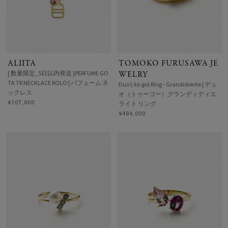
ALIITA
TOMOKO FURUSAWA JE
[ 数量限定_5日以内発送 ]PERFUME GO
WELRY
TA TR NECKLACE ROLO | パフューム ネ
Duo (-to-go) Ring - Grandidierite | デュ
ックレス
オ（トゥーゴー）グランディディエ
¥107,800
ライト リング
¥484,000