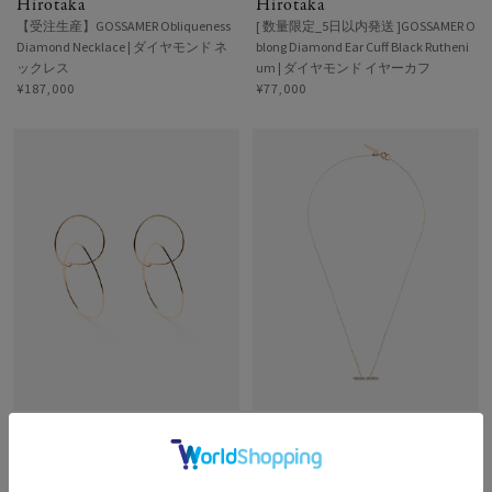
Hirotaka
Hirotaka
【受注生産】GOSSAMER Obliqueness
[ 数量限定_5日以内発送 ]GOSSAMER O
Diamond Necklace | ダイヤモンド ネ
blong Diamond Ear Cuff Black Rutheni
ックレス
um | ダイヤモンド イヤーカフ
¥187,000
¥77,000
Hirotaka
Hirotaka
【受注生産】ALL ABOUT BASICS Floati
【受注生産】TRAPEZE Diamond Neckl
ng Hoop Earrings M | ゴールドフープ
ace M Black Ruthenium Plated | ダイヤ