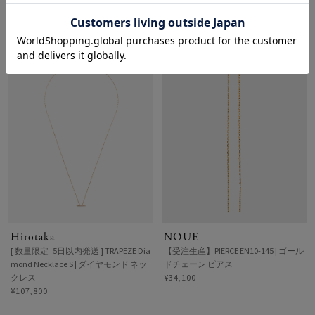
ピアス
モンド ネックレス
¥188,100
¥129,800
Hirotaka
NOUE
[ 数量限定_5日以内発送 ] TRAPEZE Dia
【受注生産】PIERCE EN10-145 | ゴール
mond Necklace S | ダイヤモンド ネッ
ドチェーン ピアス
クレス
¥34,100
¥107,800