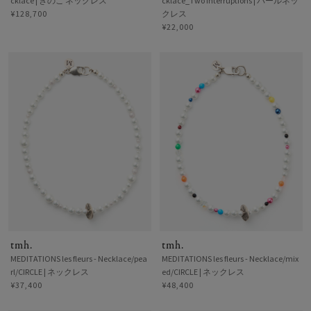
cklace | きのこ ネックレス
cklace_Two Interruptions | パールネッ
¥128,700
クレス
¥22,000
tmh.
tmh.
MEDITATIONS les fleurs - Necklace/pea
MEDITATIONS les fleurs - Necklace/mix
rl/CIRCLE | ネックレス
ed/CIRCLE | ネックレス
¥37,400
¥48,400