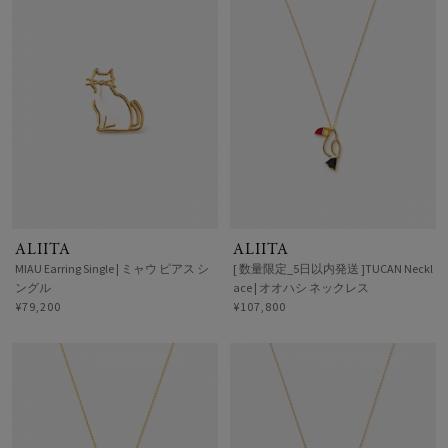
ALIITA
ALIITA
MIAU Earring Single | ミャウ ピアス シ
[ 数量限定_5日以内発送 ]TUCAN Neckl
ングル
ace | オオハシ ネックレス
¥79,200
¥107,800