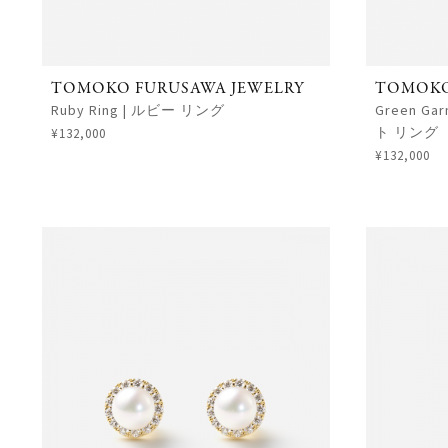
TOMOKO FURUSAWA JEWELRY
TOMOKO
Ruby Ring | ルビー リング
Green G
ト リング
¥132,000
¥132,000