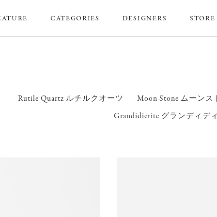
EATURE
CATEGORIES
DESIGNERS
STORE
Rutile Quartz ルチルクオーツ
Moon Stone ムーン
Grandidierite グランデ