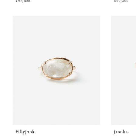
¥92,400
¥92,400
Fillyjonk
januka