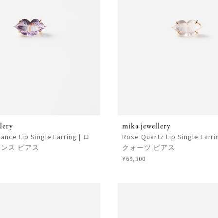
lery
mika jewellery
ance Lip Single Earring | ロ
Rose Quartz Lip Single Ear
ンス ピアス
クォーツ ピアス
¥69,300