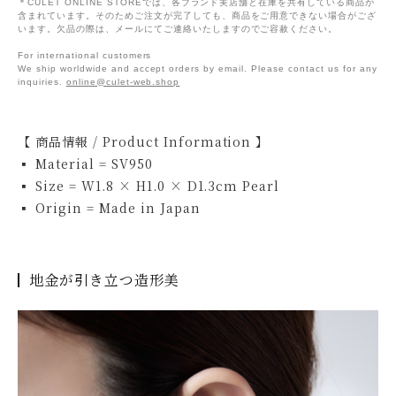
＊CULET ONLINE STOREでは、各ブランド実店舗と在庫を共有している商品が
含まれています。そのためご注文が完了しても、商品をご用意できない場合がござ
います。欠品の際は、メールにてご連絡いたしますのでご容赦ください。
For international customers
We ship worldwide and accept orders by email. Please contact us for any
inquiries.
online@culet-web.shop
【 商品情報 / Product Information 】
▪ Material = SV950
▪ Size = W1.8 × H1.0 × D1.3cm Pearl
▪ Origin = Made in Japan
地金が引き立つ造形美