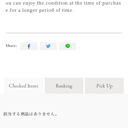
ou can enjoy the condition at the time of purchas
e for a longer period of time.
Share:
Checked Items
Ranking
Pick Up
該当する商品はありません。