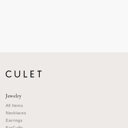
Jewelry
All Items
Necklaces
Earrings
EarCuffs