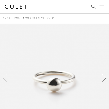
HOME
tmh.
EROS 3 in 1 RING | リング