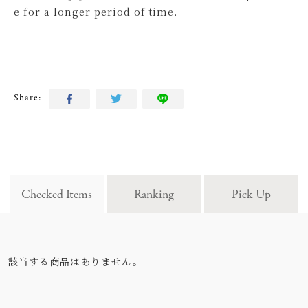
e for a longer period of time.
Share:
Checked Items
Ranking
Pick Up
該当する商品はありません。