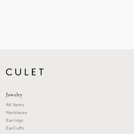
Jewelry
All Items
Necklaces
Earrings
EarCuffs