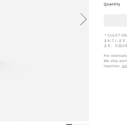
Quantity
＊CULET 
まれています
ます。欠品の
For internat
We ship worl
inquiries.
on