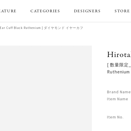
EATURE
CATEGORIES
DESIGNERS
STORE
Ear Cuff Black Ruthenium | ダイヤモンド イヤーカフ
Hirota
[ 数量限定_5
Rutheni
Brand Name
Item Name
Item No.