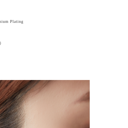
nium Plating
月）