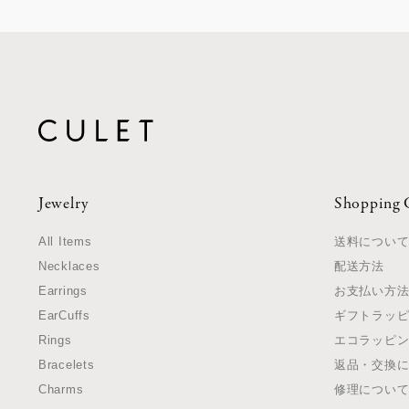
Jewelry
Shopping 
All Items
送料につい
Necklaces
配送方法
Earrings
お支払い方
EarCuffs
ギフトラッ
Rings
エコラッピ
Bracelets
返品・交換
Charms
修理につい