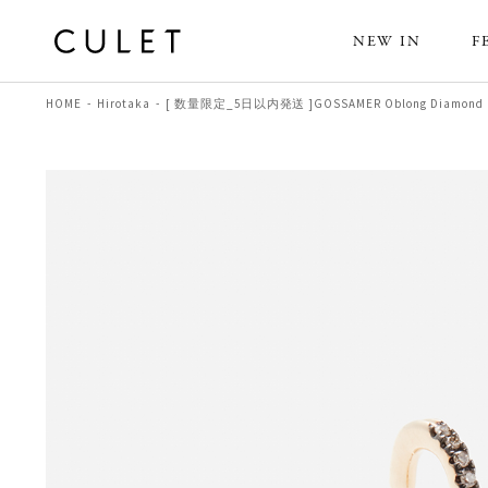
NEW IN
F
HOME
Hirotaka
[ 数量限定_5日以内発送 ]GOSSAMER Oblong Diamond 