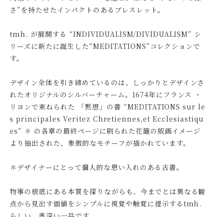
さ”を持たせたインパクトのあるブレスレット。
tmh. が展開する “INDIVIDUALISM/DIVIDUALISM” シ
リーズに新たに誕生した“MEDITATIONS”コレクションで
す。
デザイン全体を引き締めているのは、しっかりとデザインさ
れたオリジナルのシルバーチャーム。1674年にフランス ・
リヨンで束ねられた 「黙想」の書 “MEDITATIONS sur le
s principales Veritez Chretiennes,et Ecclesiastiqu
es” ＊ の各章の最終ページに刷られた花籠の版画イメージ
より抽出された、象徴的なモチーフが描かれています。
＊デザイナーにとって個人的な思い入れのある古書。
物事の根底にある本質を探りながらも、今までとは異なる観
点から見出す価値をシンプルに視覚や触覚に提示するtmh.
らしい、奥深い一品です。