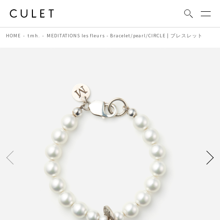
HOME
tmh.
MEDITATIONS les fleurs - Bracelet/pearl/CIRCLE | ブレスレット