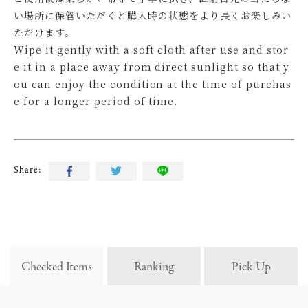
い場所に保管いただくと購入時の状態をより長くお楽しみい
ただけます。
Wipe it gently with a soft cloth after use and stor
e it in a place away from direct sunlight so that y
ou can enjoy the condition at the time of purchas
e for a longer period of time.
Share:
Checked Items
Ranking
Pick Up