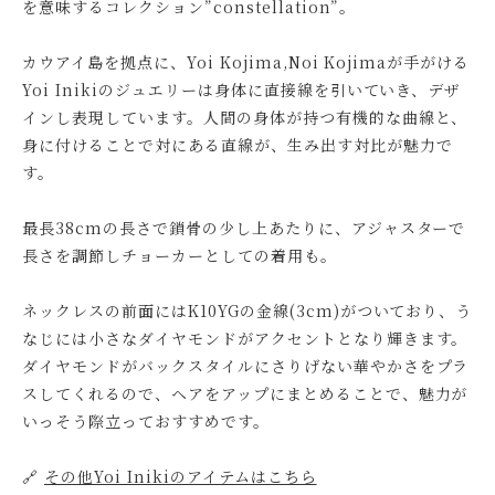
を意味するコレクション”constellation”。
カウアイ島を拠点に、Yoi Kojima,Noi Kojimaが手がける
Yoi Inikiのジュエリーは身体に直接線を引いていき、デザ
インし表現しています。人間の身体が持つ有機的な曲線と、
身に付けることで対にある直線が、生み出す対比が魅力で
す。
最長38cmの長さで鎖骨の少し上あたりに、アジャスターで
長さを調節しチョーカーとしての着用も。
ネックレスの前面にはK10YGの金線(3cm)がついており、う
なじには小さなダイヤモンドがアクセントとなり輝きます。
ダイヤモンドがバックスタイルにさりげない華やかさをプラ
スしてくれるので、ヘアをアップにまとめることで、魅力が
いっそう際立っておすすめです。
🔗
その他Yoi Inikiのアイテムはこちら