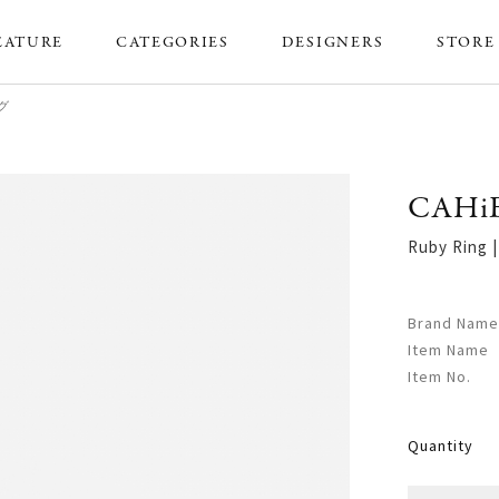
EATURE
CATEGORIES
DESIGNERS
STORE
ング
CAHi
Ruby Rin
Brand Name
Item Name
Item No.
Quantity