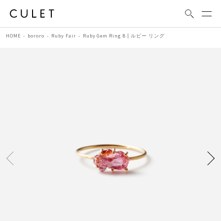
HOME
bororo
Ruby Fair
Ruby Gem Ring B | ルビー リング