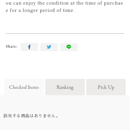
ou can enjoy the condition at the time of purchas
e for a longer period of time.
Share:
Checked Items
Ranking
Pick Up
該当する商品はありません。