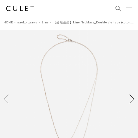
HOME
naoko ogawa
Line
【受注生産】Line Necklace_Double V-shape (color:Silver) | シルバーネックレス