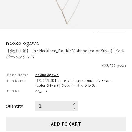
naoko ogawa
【受注生産】Line Necklace_Double V-shape (color:Silver) | シル
バーネックレス
¥22,000
(税込)
Brand Name
naoko ogawa
Item Name
【受注生産】Line Necklace_Double V-shape
(color:Silver) | シルバーネックレス
Item No.
S2_LIN
Quantity