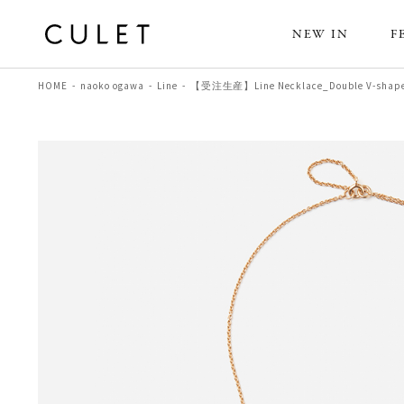
NEW IN
F
HOME
naoko ogawa
Line
【受注生産】Line Necklace_Double V-sha