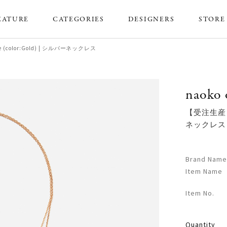
EATURE
CATEGORIES
DESIGNERS
STORE
pe (color:Gold) | シルバーネックレス
naoko 
【受注生産】Lin
ネックレス
Brand Name
Item Name
Item No.
Quantity