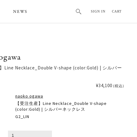
NEWS
SIGN IN
CART
ogawa
e Necklace_Double V-shape (color:Gold) | シルバー
¥34,100
(税込)
naoko ogawa
【受注生産】Line Necklace_Double V-shape
(color:Gold) | シルバーネックレス
G2_LIN