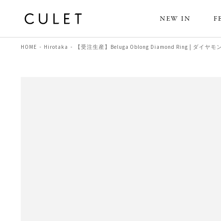
NEW IN
F
HOME
Hirotaka
【受注生産】Beluga Oblong Diamond Ring | ダイヤ