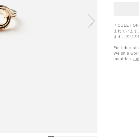
＊CULET 
まれています
ます。欠品の
For internat
We ship worl
inquiries.
on