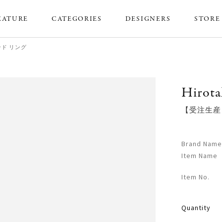
EATURE
CATEGORIES
DESIGNERS
STORE
モンド リング
Hirota
【受注生産】B
Brand Name
Item Name
Item No.
Quantity