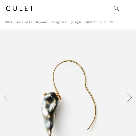
HOME
mariko tsuchiyama
Large keshi (single) | 南洋パール ピアス