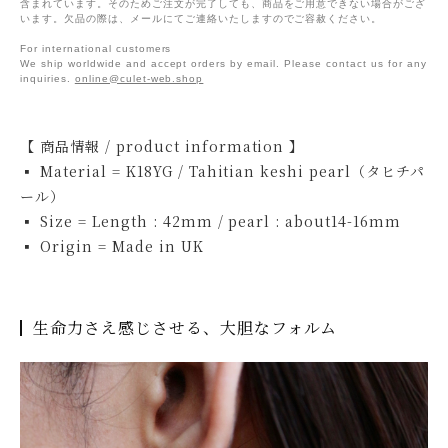
含まれています。そのためご注文が完了しても、商品をご用意できない場合がござ
います。欠品の際は、メールにてご連絡いたしますのでご容赦ください。
For international customers
We ship worldwide and accept orders by email. Please contact us for any
inquiries.
online@culet-web.shop
【 商品情報 / product information 】
▪ Material = K18YG / Tahitian keshi pearl（タヒチパ
ール）
▪ Size = Length : 42mm / pearl : about14-16mm
▪ Origin = Made in UK
生命力さえ感じさせる、大胆なフォルム