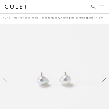
HOME
mariko tsuchiyama
Stud long baby Akoya pearl earring (pair) | ベビーアコヤパール ピアス