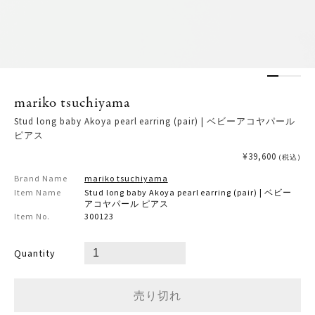
mariko tsuchiyama
Stud long baby Akoya pearl earring (pair) | ベビーアコヤパール
ピアス
¥39,600
(税込)
Brand Name
mariko tsuchiyama
Item Name
Stud long baby Akoya pearl earring (pair) | ベビー
アコヤパール ピアス
Item No.
300123
Quantity