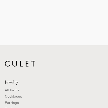
Jewelry
All Items
Necklaces
Earrings