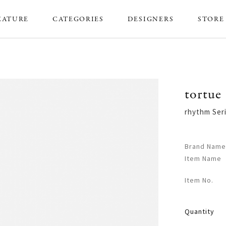
EATURE
CATEGORIES
DESIGNERS
STORE
tortue
rhythm S
Brand Name
Item Name
Item No.
Quantity