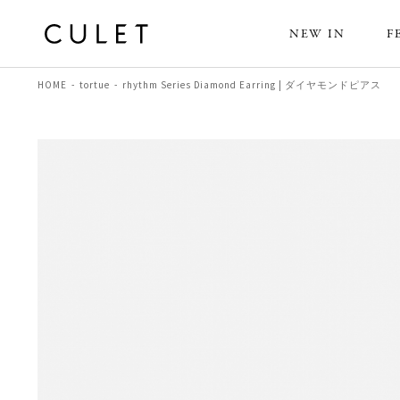
NEW IN
F
HOME
tortue
rhythm Series Diamond Earring | ダイヤモンドピアス