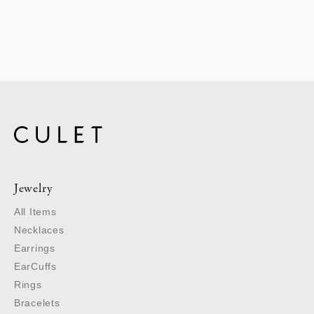
Jewelry
All Items
Necklaces
Earrings
EarCuffs
Rings
Bracelets