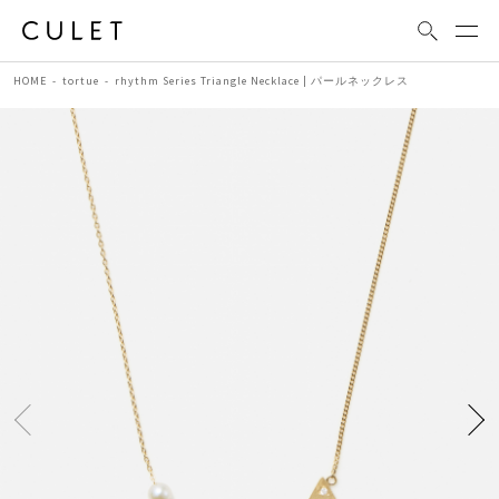
HOME
tortue
rhythm Series Triangle Necklace | パールネックレス