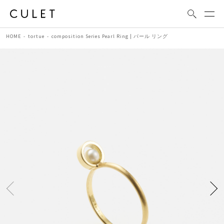
HOME
tortue
composition Series Pearl Ring | パール リング