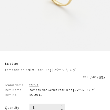
tortue
composition Series Pearl Ring | パール リング
¥181,500
(税込)
Brand Name
tortue
Item Name
composition Series Pearl Ring | パール リング
Item No.
RG10111
Quantity