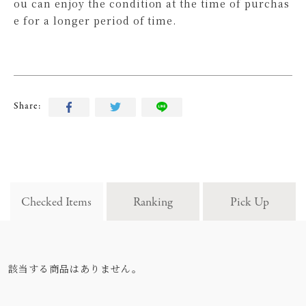
ou can enjoy the condition at the time of purchas
e for a longer period of time.
Share:
Checked Items
Ranking
Pick Up
該当する商品はありません。