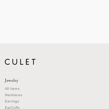
Jewelry
All Items
Necklaces
Earrings
EarCuffs