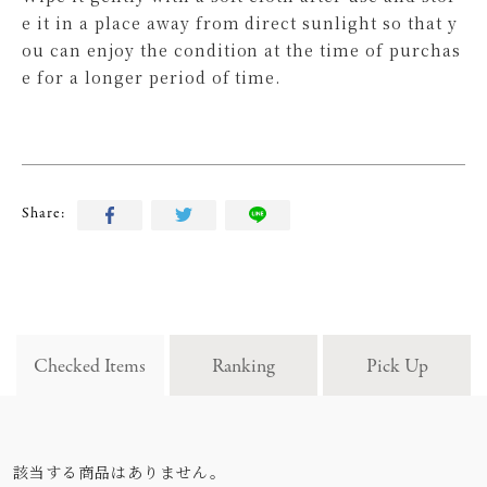
e it in a place away from direct sunlight so that y
ou can enjoy the condition at the time of purchas
e for a longer period of time.
Share:
Checked Items
Ranking
Pick Up
該当する商品はありません。