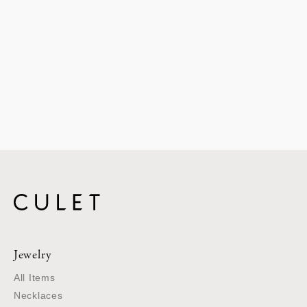
Jewelry
All Items
Necklaces