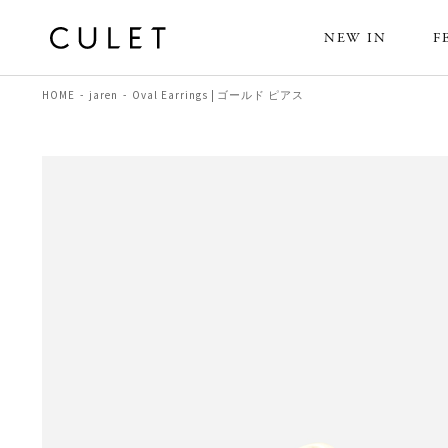
NEW IN
F
HOME
jaren
Oval Earrings | ゴールド ピアス