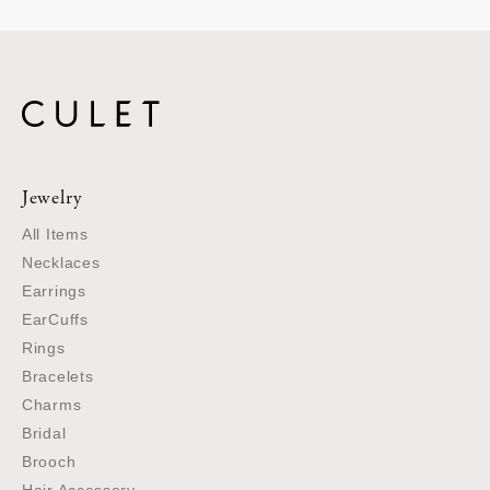
Jewelry
All Items
Necklaces
Earrings
EarCuffs
Rings
Bracelets
Charms
Bridal
Brooch
Hair Accessory