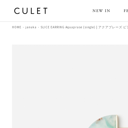
NEW IN
F
HOME
januka
SLICE EARRING Aquaprase (single) | アクアプレーズ 