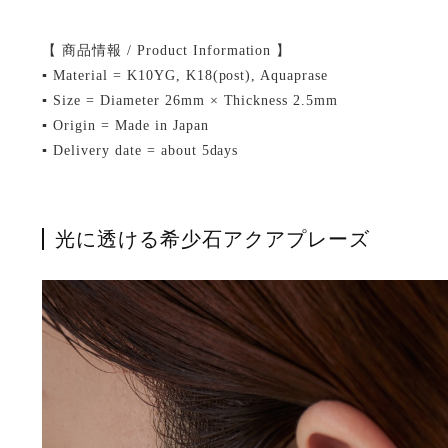
【 商品情報 / Product Information 】
▪ Material = K10YG, K18(post), Aquaprase
▪ Size = Diameter 26mm × Thickness 2.5mm
▪ Origin = Made in Japan
▪ Delivery date = about 5days
光に透ける希少石アクアプレーズ