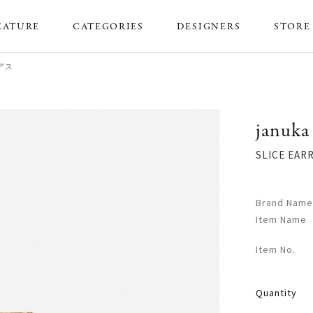
EATURE
CATEGORIES
DESIGNERS
STORE
ピアス
januka
SLICE EA
Brand Name
Item Name
Item No.
Quantity