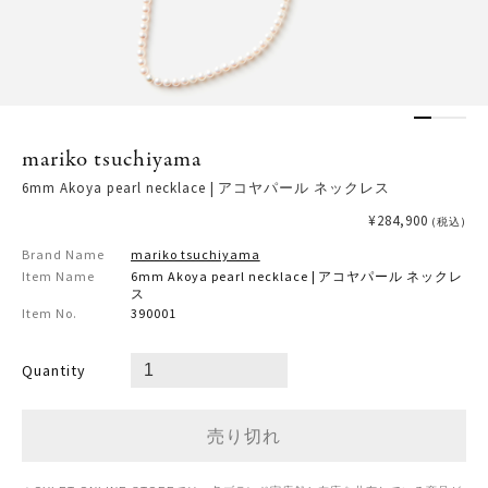
mariko tsuchiyama
6mm Akoya pearl necklace | アコヤパール ネックレス
¥284,900
(税込)
Brand Name
mariko tsuchiyama
Item Name
6mm Akoya pearl necklace | アコヤパール ネックレ
ス
Item No.
390001
Quantity