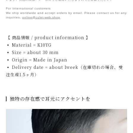
For international customers
We ship worldwide and accept orders by email. Please contact us for any
inquiries.
online@culet-web.shop
【 商品情報 / product information 】
▪ Material = K10YG
▪ Size = about 30 mm
▪ Origin = Made in Japan
▪ Delivery date = about 1week（在庫切れの場合、受
注生産1.5ヶ月）
独特の存在感で耳元にアクセントを