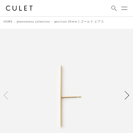
HOME
phenomena collection
position 30mm | ゴールド ピアス