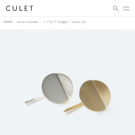
HOME
serial number
ヘアカフ”magari”-maru-(S)