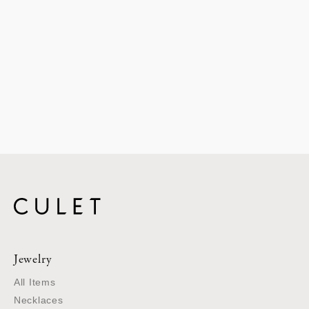
Jewelry
All Items
Necklaces