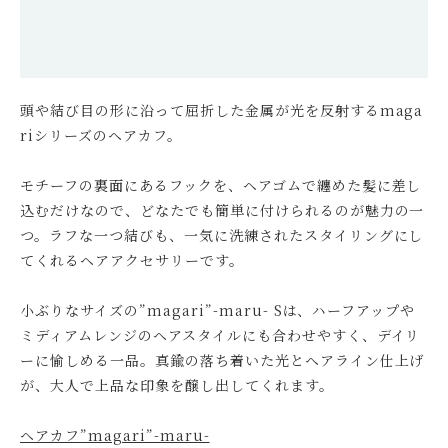
頭や結び目の形に沿って屈折した金属が光を反射するmaga
riシリーズのヘアカフ。
モチーフの裏面にあるフックを、ヘアゴムで纏めた髪に差し
込むだけなので、どなたでも簡単に付けられるのが魅力の一
つ。ラフな一つ結びも、一気に洗練されたスタイリングにし
てくれるヘアアクセサリーです。
小ぶりなサイズの”magari”-maru- Sは、ハーフアップや
ミディアムレンジのヘアスタイルにも合わせやすく、デイリ
ーに愉しめる一品。真鍮の落ち着いた光とヘアライン仕上げ
が、大人で上品な印象を醸し出してくれます。
ヘアカフ”magari”-maru-