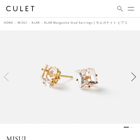
HOME
MISUI
KLAR
KLAR Morganite Stud Earrings | モルガナイト ピアス
MISUI