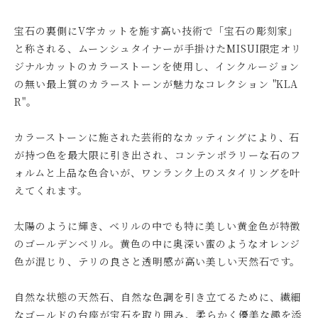
宝石の裏側にV字カットを施す高い技術で「宝石の彫刻家」
と称される、ムーンシュタイナーが手掛けたMISUI限定オリ
ジナルカットのカラーストーンを使用し、インクルージョン
の無い最上質のカラーストーンが魅力なコレクション "KLA
R"。
カラーストーンに施された芸術的なカッティングにより、石
が持つ色を最大限に引き出され、コンテンポラリーな石のフ
ォルムと上品な色合いが、ワンランク上のスタイリングを叶
えてくれます。
太陽のように輝き、ベリルの中でも特に美しい黄金色が特徴
のゴールデンベリル。黄色の中に奥深い蜜のようなオレンジ
色が混じり、テリの良さと透明感が高い美しい天然石です。
自然な状態の天然石、自然な色調を引き立てるために、繊細
なゴールドの台座が宝石を取り囲み、柔らかく優美な趣を添