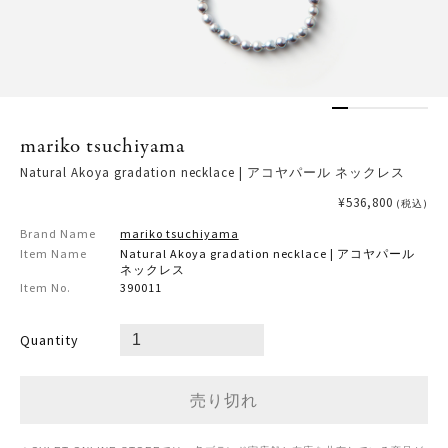
mariko tsuchiyama
Natural Akoya gradation necklace | アコヤパール ネックレス
¥536,800
(税込)
Brand Name
mariko tsuchiyama
Item Name
Natural Akoya gradation necklace | アコヤパール
ネックレス
Item No.
390011
Quantity