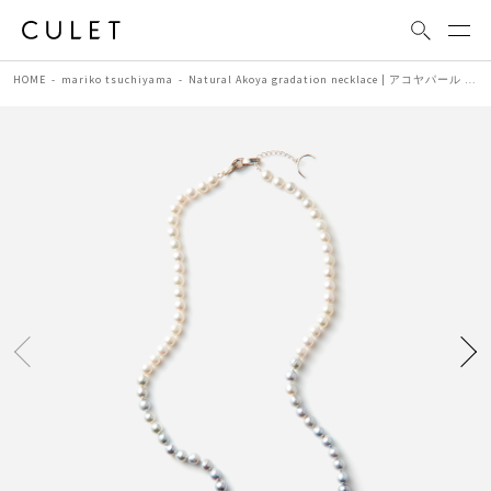
HOME
mariko tsuchiyama
Natural Akoya gradation necklace | アコヤパール ネックレス