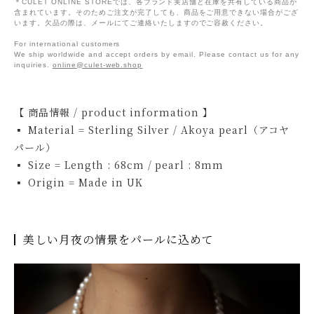
＊CULET ONLINE STOREでは、各ブランド実店舗と在庫を共有している商品が
含まれています。そのためご注文が完了しても、商品をご用意できない場合がござ
います。欠品の際は、メールにてご連絡いたしますのでご容赦ください。
For international customers
We ship worldwide and accept orders by email. Please contact us for any
inquiries.
online@culet-web.shop
【 商品情報 / product information 】
▪ Material = Sterling Silver / Akoya pearl（アコヤ
パール）
▪ Size = Length : 68cm / pearl : 8mm
▪ Origin = Made in UK
美しい月夜の情景をパールに込めて