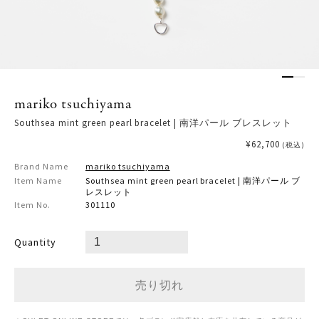
mariko tsuchiyama
Southsea mint green pearl bracelet | 南洋パール ブレスレット
¥62,700
(税込)
Brand Name
mariko tsuchiyama
Item Name
Southsea mint green pearl bracelet | 南洋パール ブ
レスレット
Item No.
301110
Quantity