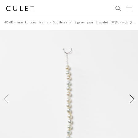
HOME
mariko tsuchiyama
Southsea mint green pearl bracelet | 南洋パール ブレスレット