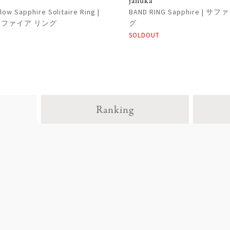
januka
low Sapphire Solitaire Ring |
BAND RING Sapphire | サ
ファイア リング
グ
SOLDOUT
Ranking