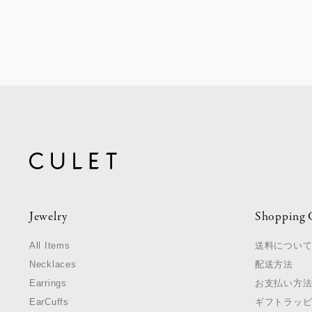
Jewelry
Shopping 
All Items
送料につい
Necklaces
配送方法
Earrings
お支払い方
EarCuffs
ギフトラッ