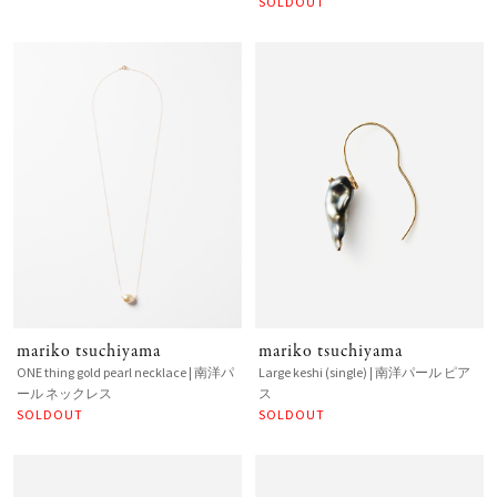
SOLDOUT
mariko tsuchiyama
mariko tsuchiyama
ONE thing gold pearl necklace | 南洋パ
Large keshi (single) | 南洋パール ピア
ール ネックレス
ス
SOLDOUT
SOLDOUT