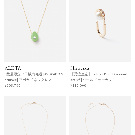
ALIITA
Hirotaka
[ 数量限定_5日以内発送 ]AVOCADO N
【受注生産】 Beluga Pearl Diamond E
ecklace | アボカド ネックレス
ar Cuff | パール イヤーカフ
¥106,700
¥110,000