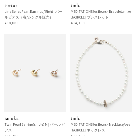
tortue
tmh.
Line Series Pearl Earrings / Right | パー
MEDITATIONS les fleurs - Bracelet/mixe
ルピアス（右/シングル販売）
d/CIRCLE | ブレスレット
¥30,800
¥34,100
januka
tmh.
Twin Pearl Earring(single) M | パール ピ
MEDITATIONS les fleurs - Necklace/pea
アス
rl/CIRCLE | ネックレス
¥36,300
¥37,400