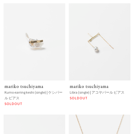
mariko tsuchiyama
mariko tsuchiyama
Kumo earring keshi (single) | ケシパー
Libra (single) | アコヤパール ピアス
ル ピアス
SOLDOUT
SOLDOUT