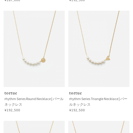
tortue
tortue
rhythm Series Round Necklace | パール
rhythm Series Triangle Necklace | パー
ネックレス
ルネックレス
¥192,500
¥192,500