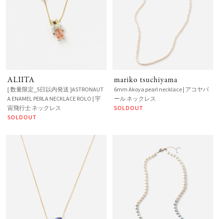
ALIITA
mariko tsuchiyama
[ 数量限定_5日以内発送 ]ASTRONAUT
6mm Akoya pearl necklace | アコヤパ
A ENAMEL PERLA NECKLACE ROLO | 宇
ール ネックレス
宙飛行士 ネックレス
SOLDOUT
SOLDOUT