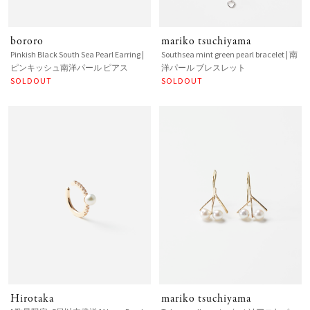
bororo
mariko tsuchiyama
Pinkish Black South Sea Pearl Earring |
Southsea mint green pearl bracelet | 南
ピンキッシュ南洋パール ピアス
洋パール ブレスレット
SOLDOUT
SOLDOUT
Hirotaka
mariko tsuchiyama