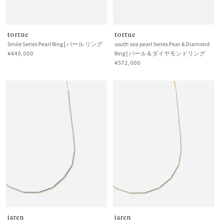
tortue
tortue
Smile Series Pearl Ring | パール リング
south sea pearl Series Pear & Diamond
¥440,000
Ring | パール＆ダイヤモンドリング
¥572,000
jaren
jaren