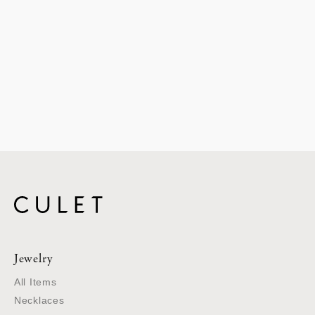
Jewelry
All Items
Necklaces