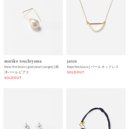
mariko tsuchiyama
jaren
Near the bearci gold pearl (single) | 南
Rope Necklace | パール ネックレス
洋パール ピアス
SOLDOUT
SOLDOUT