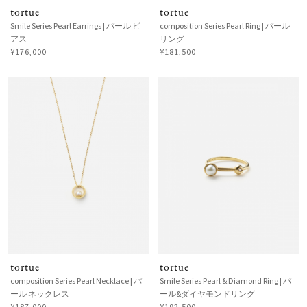
tortue
tortue
Smile Series Pearl Earrings | パール ピ
composition Series Pearl Ring | パール
アス
リング
¥176,000
¥181,500
tortue
tortue
composition Series Pearl Necklace | パ
Smile Series Pearl & Diamond Ring | パ
ール ネックレス
ール&ダイヤモンドリング
¥187,000
¥192,500