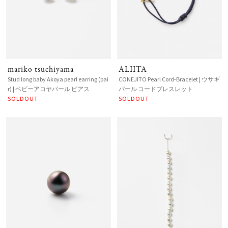
mariko tsuchiyama
ALIITA
Stud long baby Akoya pearl earring (pai
CONEJITO Pearl Cord-Bracelet | ウサギ
r) | ベビーアコヤパール ピアス
パール コードブレスレット
SOLDOUT
SOLDOUT