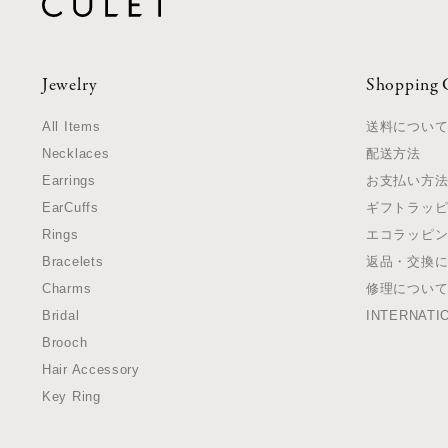
Jewelry
Shopping 
All Items
送料につい
Necklaces
配送方法
Earrings
お支払い方
EarCuffs
ギフトラッ
Rings
エコラッピ
Bracelets
返品・交換
Charms
修理につい
Bridal
INTERNATI
Brooch
Hair Accessory
Key Ring