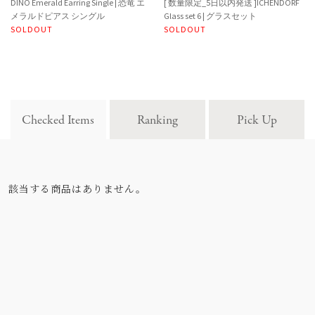
DINO Emerald Earring Single | 恐竜 エ
[ 数量限定_5日以内発送 ]ICHENDORF
メラルドピアス シングル
Glass set 6 | グラスセット
SOLDOUT
SOLDOUT
Checked Items
Ranking
Pick Up
該当する商品はありません。