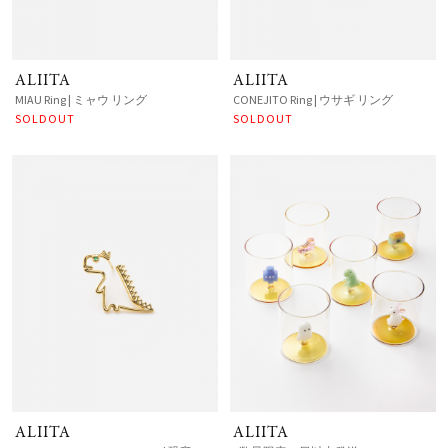
ALIITA
ALIITA
MIAU Ring | ミャウ リング
CONEJITO Ring | ウサギ リング
SOLDOUT
SOLDOUT
ALIITA
ALIITA