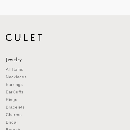
Jewelry
All Items
Necklaces
Earrings
EarCuffs
Rings
Bracelets
Charms
Bridal
Brooch