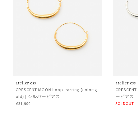
atelier ess
atelier ess
CRESCENT MOON hoop earring (color:g
CRESCENT
old) | シルバーピアス
ーピアス
¥31,900
SOLDOUT